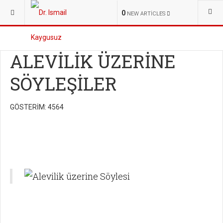
Oku, bilgilen, fikir s
0
NEW ARTICLES
ALEVİLİK ÜZERİNE
SÖYLEŞİLER
GÖSTERIM: 4564