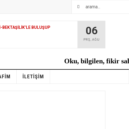
06
VI-BEKTAŞILIK’LE BULUŞUP
PRŞ
,
AĞU
Oku, bilgilen, fikir sa
AFIM
İLETIŞIM