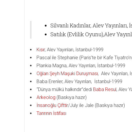
Silvanlı Kadınlar, Alev Yayınları, 
Satılık (Evlilik Oyunu),Alev Yayınl
Kısır
, Alev Yayınları, İstanbul-1999
Pascal ile Stephanie (Paris’te bir Kafe Tiyatro’
Plankia Magna, Alev Yayınları, İstanbul-1999
Oğlan Şeyh Maşuki Duruşması
, Alev Yayınları,
Baba Erenler, Alev Yayınları, İstanbul-1999
“Dünya mülkü halkındır”dedi
Baba Resul
, Alev Y
Arkeolog
(Baskıya hazır)
İnsanoğlu Çifttir
/July ile Jale (Baskıya hazır)
Tanrının İstifası