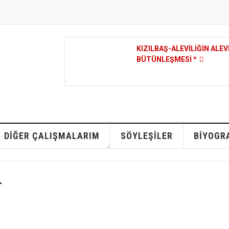
KIZILBAŞ-ALEVILIĞIN ALE
BÜTÜNLEŞMESI *
DIĞER ÇALIŞMALARIM
SÖYLEŞILER
BIYOGR
ı