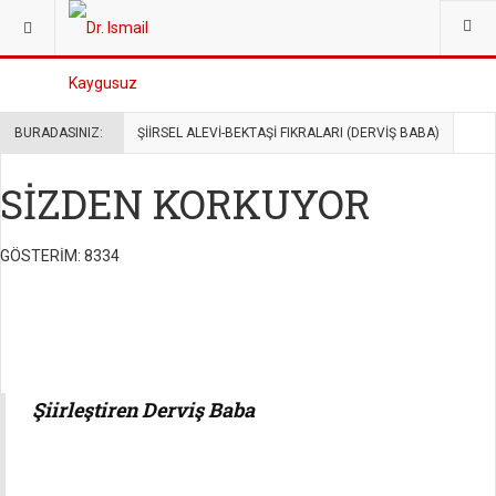
Oku, bilgilen, fikir sa
BURADASINIZ:
ŞIIRSEL ALEVI-BEKTAŞI FIKRALARI (DERVIŞ BABA)
SİZDEN KORKUYOR
GÖSTERIM: 8334
Şiirleştiren Derviş Baba