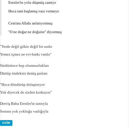
Erenler'in yolu düşmüş camiye
Hoca tam başlamış vaız vermeye
Cem'ata Allahı anlatıyormuş
"O ne doğar ne doğurur" diyormuş
"Yerde değil gökte değil bir sırdır
Yemez içmez ne evi-barkı vardır"
Sürdürünce hep olumsuzlukları
Dürtüp öndekini demiş şunları
"Hoca döndürüp dolaştırıyor
Yok diyecek de sizden korkuyor"
Derviş Baba Erenler'in tanrıyla
Sorunu yok yokluğu varlığıyla
solar