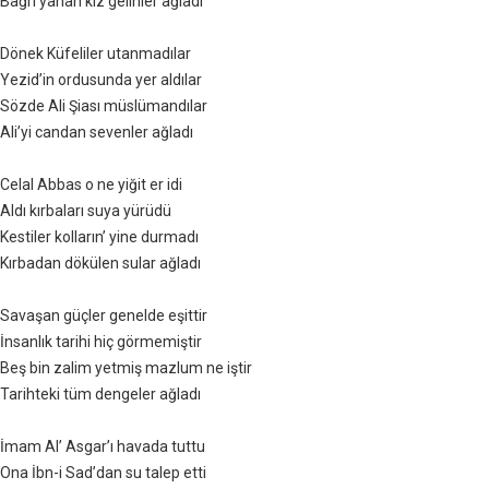
Bağrı yanan kız gelinler ağladı
Dönek Küfeliler utanmadılar
Yezid’in ordusunda yer aldılar
Sözde Ali Şiası müslümandılar
Ali’yi candan sevenler ağladı
Celal Abbas o ne yiğit er idi
Aldı kırbaları suya yürüdü
Kestiler kolların’ yine durmadı
Kırbadan dökülen sular ağladı
Savaşan güçler genelde eşittir
İnsanlık tarihi hiç görmemiştir
Beş bin zalim yetmiş mazlum ne iştir
Tarihteki tüm dengeler ağladı
İmam Al’ Asgar’ı havada tuttu
Ona İbn-i Sad’dan su talep etti