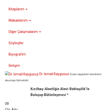
Kitaplarım
Makalelerim
Diğer Çalışmalarım
Söyleşiler
Biyografim
İletişim
Dr. Ismail Kaygusuz
Insan yaşarken kendisini
okumayı bilmelidir.
Kızılbaş-Aleviliğin Alevi-Bektaşilik’le
Buluşup Bütünleşmesi *
08
Cts
,
Ağu