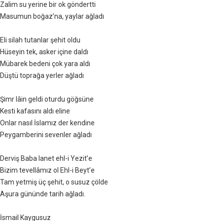
Zalim su yerine bir ok göndertti
Masumun boğaz’na, yaylar ağladı
Eli silah tutanlar şehit oldu
Hüseyin tek, asker içine daldı
Mübarek bedeni çok yara aldı
Düştü toprağa yerler ağladı
Şimr lâin geldi oturdu göğsüne
Kesti kafasını aldı eline
Onlar nasıl İslamız der kendine
Peygamberini sevenler ağladı
Derviş Baba lanet ehl-i Yezit’e
Bizim tevellâmız ol Ehl-i Beyt’e
Tam yetmiş üç şehit, o susuz çölde
Aşura gününde tarih ağladı.
İsmail Kaygusuz