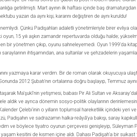
anlığa getirilmişti. Mart ayının ilk haftası içinde baş dramaturgd
i mektubu yazan da aynı kişi, kararını değiştiren de aynı kuruldu!
mliydi. Çünkü Padişahları adaletli yönetimleriyle birer evliya olar
n ki oyun, 15 yılı aşkın zamandır repertuvarda olduğu halde; yüks
bilen bir yönetmen çıkıp, oyunu sahneleyemedi. Oyun 1999'da kitap 
 saraylarının ihtişamından, ana sultanlar ve şehzadelerin yaşamla
manını yazmaya karar verdim. Bir de roman olarak okuyucuya ulaştı
 Sonunda 2012 Şubatı'nın ortalarına doğru başlayıp, Temmuz ayını
arak Ma'şukî'nin yetişmesi, babası Pir Ali Sultan ve Aksaray'da
i de ele aldık ve ayrıca dönemin sosyo-politik olaylarının derinlemes
lender Çelebi'inin o yılların toplumsal hareketlilik içindeki yeri v
yüzü, Padişahın ve sadrazamın halka-reâyâ'ya bakışı, saray kapıkull
nedim ve böylece tiyatro oyunun çerçevesi genişleyip, Süleyman
 yaşam kesitini de kısmen içine aldı. Dahası Padişah'a bir suikast