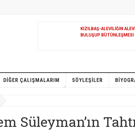
AŞILIK’LE
BIZI SORAR İSEN
DIĞER ÇALIŞMALARIM
SÖYLEŞILER
BIYOGR
em Süleyman’ın Taht