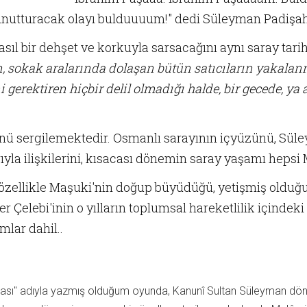
 unutturacak olayı bulduuuum!" dedi Süleyman Padişah
sıl bir dehşet ve korkuyla sarsacağını aynı saray tari
n, sokak aralarında dolaşan bütün satıcıların yakalan
i gerektiren hiçbir delil olmadığı halde, bir gecede, ya
ü sergilemektedir. Osmanlı sarayının içyüzünü, Süle
rıyla ilişkilerini, kısacası dönemin saray yaşamı heps
, özellikle Maşuki'nin doğup büyüdüğü, yetişmiş olduğ
r Çelebi'inin o yılların toplumsal hareketlilik içindek
mlar dahil..
şması" adıyla yazmış olduğum oyunda, Kanunî Sultan Süleyman dönem