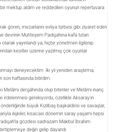
an bir mektup aldım ve reddedilen oyunun repertuvara
ak gören, mezarlarını evliya türbesi gibi ziyaret eden
elme devrinin Muhteşem Padişahına kafa tutan
olarak yayınlandı ya, hiçbir yönetmen ilgilenip
rından kesitler üzerine yazılmış çok oyunlar
rmayı deneyecektim. İki yıl yeniden araştırma,
n son haftasında bitirdim.
ki Melâmi dergâhında olup bitenler ve Melâmi inanç
ine irdelenmesi gerekiyordu; özellikle Aksaray'ın
e önderliğinde büyük Kızılbaş başkaldırısı ve savaşlar,
arıyla ilişkiler, kısacası dönemin saray yaşamı hepsi
 Padişah'la gözdesi sadrazam Makbul İbrahim
 tertiplemeye değin gelip dayandı.