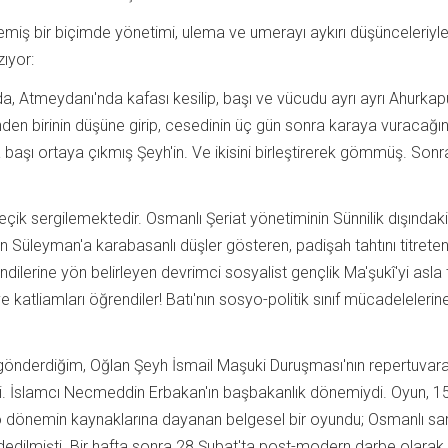
ş bir biçimde yönetimi, ulema ve umerayı aykırı düşünceleriyle t
zıyor:
a, Atmeydanı'nda kafası kesilip, başı ve vücudu ayrı ayrı Ahurkapu
den birinin düşüne girip, cesedinin üç gün sonra karaya vuracağını
başı ortaya çıkmış Şeyh'in. Ve ikisini birleştirerek gömmüş. Sonra
çik sergilemektedir. Osmanlı Şeriat yönetiminin Sünnilik dışındaki
n Süleyman'a karabasanlı düşler gösteren, padişah tahtını titreten
ilerine yön belirleyen devrimci sosyalist gençlik Ma'şukî'yi asla 
atliamları öğrendiler! Batı'nın sosyo-politik sınıf mücadelelerine ta
e gönderdiğim, Oğlan Şeyh İsmail Maşuki Duruşması'nın repertuvara
işti. İslamcı Necmeddin Erbakan'ın başbakanlık dönemiydi. Oyun, 
o dönemin kaynaklarına dayanan belgesel bir oyundu; Osmanlı saray
ddedilmişti. Bir hafta sonra 28 Şubat'ta post-modern darbe olarak n