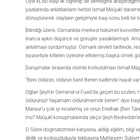
Öyle ki, bu olayı ilk öğrenip de derinliğine araştırdığı
yazılarında anlatılanların herbiri İsmail Ma'şukî dara
dönüştürerek olayların gelişimiyle başı sonu belli bi
Bilindiği üzere, Osmanlıda merkezi hükümet kuvvetleni
inanca aykırı düşünce ve görüşler yasaklanmıştı. Ama
anlatmayı sürdürmüştür. Osmanlı devleti tarihinde, resm
siyasetiyle kitleleri öylesine etkilemiş başka örnek 
Duruşmalar sırasında ölümle korkutulması İsmail Maşuk
"Beni öldürün, öldürün beni! Benim katlimde hayat var
Oğlan Şeyh'in Semerat-ul Fuad'da geçen bu sözleri, Hall
öldürünüz! Yaşamam öldürülmemdir benim" diye başla
Mansur'u çok iyi incelemiş ve onun Enelhak (Ben Tan
mu? Ma'şukî konuşmalarında sıkça Şeyh Bedreddin'in V
O Sünni dogmatizminin karşısına, aldığı eğitim, bilgi
dirilik ve korksuzluğuyla tekbaşına Muhteşem Süleyman