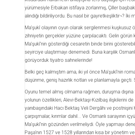
yürümesiyle Erbakan istifaya zorlanmış, Çiller başbak
alındığı bildiriliyordu. Bu nasıl bir gayretkeşliktir¬? İk
Ma'şukî olayının oyun olarak sergilenmesi kuşkusuz öne
zihniyetin gerçekler yüzüne çarpılacaktı. Gelin görü
Ma'şukî'nin gösterdiği cesaretin binde birini göstere
seyirciye ulaştırmayı denemedi. Buna karşılık Osmanlı
görüyorduk tiyatro sahnelerinde!
Belki geç kalmıştım ama, iki yıl önce Ma'şukî'nin ro
düşünme, geniş hazırlık notları ve planlamayla geçti.
Oyunu temel almış olmama rağmen, duruşma dışına taş
yolunun özellikleri, Alevi-Bektaşi-Kızılbaş ilişkilerin
yanıbaşındaki Hacı Bektaş Veli Dergâhı ve postnişini Ka
çarpışmalar, kırımlar dahil... Ve Osmanlı sarayının iç
Ma'şukî'nin gözünden verilmeliydi. Öyle yapmayı de
Paşa'nın 1527 ve 1528 yıllarından kısa bir yönetim ve