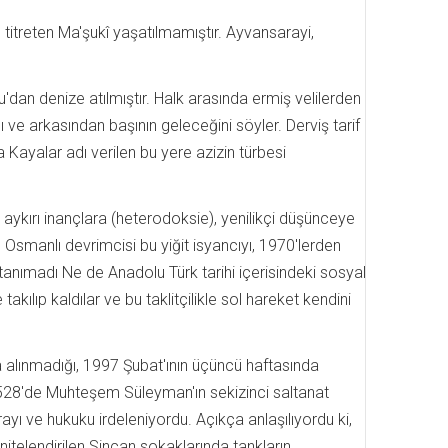
itreten Ma'şukî yaşatılmamıştır. Ayvansarayi,
'dan denize atılmıştır. Halk arasında ermiş velilerden
 ve arkasından başının geleceğini söyler. Derviş tarif
 Kayalar adı verilen bu yere azizin türbesi
 aykırı inançlara (heterodoksie), yenilikçi düşünceye
 Osmanlı devrimcisi bu yiğit isyancıyı, 1970'lerden
tanımadı Ne de Anadolu Türk tarihi içerisindeki sosyal
kılıp kaldılar ve bu taklitçilikle sol hareket kendini
 alınmadığı, 1997 Şubat'ının üçüncü haftasında
1528'de Muhteşem Süleyman'ın sekizinci saltanat
ı ve hukuku irdeleniyordu. Açıkça anlaşılıyordu ki,
itelendirilen Sincan sokaklarında tankların