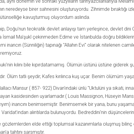
mda, aynı dönemin ve sonraki yüzyılların tarihyazcılarılarıyla Melâmi
mının neredeyse birer sahnesini oluşturuyordu. Zihnimde bıraktığı iz
r bütünselliğe kavuşturmuş oluyordum aslında.
p, Doğu'nun teokratik devlet anlayışı tam yerleşince, devlet dini
 İsmail Ma'şukî çekinmeden Edirne ve İstanbulda doğru bildiklerin
i inancın (Sünniliğin) tapınağı "Allahın Evi" olarak nitelenen camil
göremiyoruz.
i'nin kılını bile kıpırdatamamış. Ölümün üstünü üstüne giderek şun
dır. Ölüm tatlı şeydir; Kafes kırılınca kuş uçar. Benim ölümüm ya
acı Mansur ( 857- 922) Divan'ındaki ünlü "Uktulüni ya sikati, innaf
yan kasidesinden uyarlamadır.( Louis Massignon, Hüseyin Mansur
rıyım) inancını benimsemiştir. Benimsemek bir yana, bunu yaşama 
aridat'ından alıntılarda bulunuyordu. Bedreddini'nin düşünceleri
 ve gözlemlerden elde ettiği toplumsal kazanımlarla oluşmuş bilinç
'a tahtını sarsmıştır.