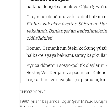
halkına dehşet salacak ve Oğlan Şeyh'i
Olayın ne olduğunu ve İstanbul halkını na
Bir hırsızlık olayı üzerine, Süleyman Ha
yakalandı. Bunlar, şer'an katledilmelerin
öldürüldüler!
Roman, Osmanlı'nın öteki korkunç yüzün
halka-re'ayaya bakışını, saray kapıkulla
Ayrıca dönemin sosyo-politik olaylarını
Bektaş Veli Dergâhı ve postnişini Kalende
başkaldırısı ve savaşlar, çarpışmalar, kırı
ÖNSÖZ YERİNE
1990'lı yılların başlarında "Oğlan Şeyh Ma'şukî Duru