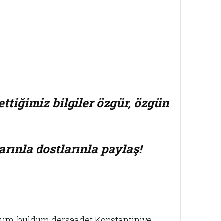
ettiğimiz bilgiler özgür, özgün
arınla dostlarınla paylaş!
dum, buldum dersaadet Konstantiniye