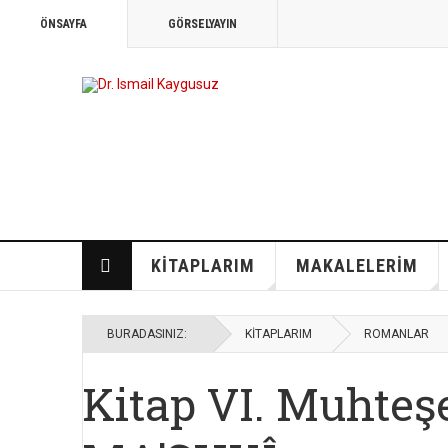
ÖNSAYFA
GÖRSELYAYIN
KIZILBAŞ-ALEVILIĞIN ALEVI-BEKT
BULUŞUP BÜTÜNLEŞMESI *
KITAPLARIM
MAKALELERIM
BURADASINIZ:
KITAPLARIM
ROMANLAR
Kitap VI. Muhteş