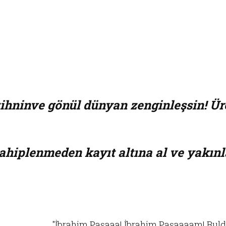
; zihninve gönül dünyan zenginleşsin! Ür
 sahiplenmeden kayıt altına al ve yakınl
"İbrahim Paşaaa! İbrahim Paşaaaam! Bul