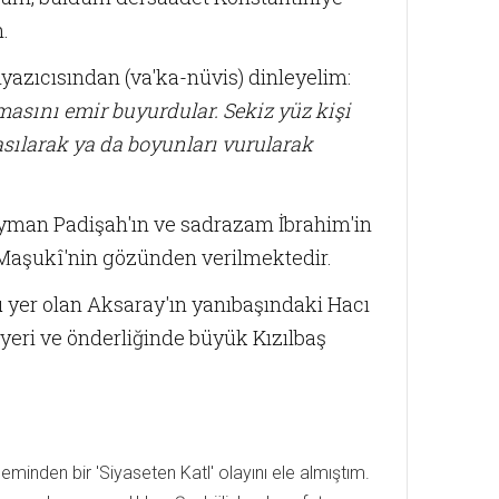
.
hyazıcısından (va'ka-nüvis) dinleyelim:
masını emir buyurdular. Sekiz yüz kişi
 asılarak ya da boyunları vurularak
yman Padişah'ın ve sadrazam İbrahim'in
i Maşukî'nin gözünden verilmektedir.
u yer olan Aksaray'ın yanıbaşındaki Hacı
i yeri ve önderliğinde büyük Kızılbaş
inden bir 'Siyaseten Katl' olayını ele almıştım.