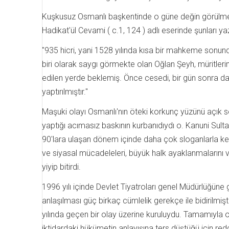
Kuşkusuz Osmanlı başkentinde o güne değin görülmemi
Hadikat'ül Cevami ( c.1, 124 ) adlı eserinde şunları ya
"935 hicri, yani 1528 yılında kısa bir mahkeme sonund
biri olarak saygı görmekte olan Oğlan Şeyh, müritlerin
edilen yerde beklemiş. Önce cesedi, bir gün sonra da 
yaptırılmıştır."
Maşuki olayı Osmanlı'nın öteki korkunç yüzünü açık se
yaptığı acımasız baskının kurbanıdıydı o. Kanuni Sulta
90'lara ulaşan dönem içinde daha çok sloganlarla kend
ve siyasal mücadeleleri, büyük halk ayaklanmalarını ve k
yiyip bitirdi.
1996 yılı içinde Devlet Tiyatroları genel Müdürlüğün
anlaşılması güç birkaç cümlelik gerekçe ile bidirilm
yılında geçen bir olay üzerine kuruluydu. Tamamıyla 
iktidardaki hükümetin anlayışına ters düştüğü için re