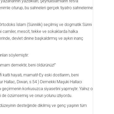
 yazarlarının yazdıkları; Şeyhülislamların fetva
lenimle oturup, bu sahneleri gerçek tiyatro sahnelerine
 Ortodoks İslam (Sünnilik) seçilmiş ve dogmatik Sünni
i camiler, mescit, tekke ve sokaklarda halka
erinde, devlet dinine başkaldırmış ve aykırı inanç
ları söylemiştir:
şamam demektir, beni öldürünüz!"
i katli hayati, mamati!-Ey eski dostlarım, beni
 Hallac, Diwan, s.54 ) Demekki Maşuki Hallacı
geçirmenin korkusuzca siyasetini yapmıştır. Yalnız o
ni de özümsemiş ve onun yolunu izliyordu.
 düzeyinin desteğinde dikilmiş ve genç yaşının tüm