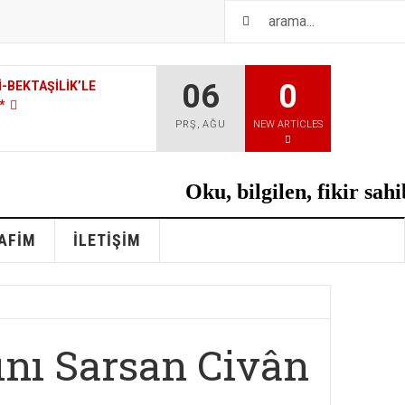
06
0
PRŞ
,
AĞU
NEW ARTICLES
Oku, bilgilen, fikir sahibi
AFIM
İLETIŞIM
ını Sarsan Civân